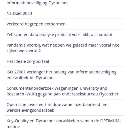
ons
Informatiebeveiliging Flycatcher
NL Doet 2023
Research
Verkeerd begrepen eetnormen
Academic
Zelfscan en data analyse protocol voor mkb-accountant
Support
Pandemie voorbij, wat hebben we geleerd maar vooral hoe
Research
kijken we vooruit?
Intelligence
Het ideale zorgportaal
Actueel
ISO 27001 verlengd: het belang van informatiebeveiliging
en kwaliteit bij Flycatcher
Contact
Consumentenonderzoek Wageningen University and
Research (WUR) gegund aan onderzoeksbureau Flycatcher
English
Open Line investeert in duurzame inzetbaarheid met
werkbelevingsonderzoek
Key-Quality en Flycatcher ontwikkelen samen de OPTIMUM-
meting