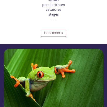
persberichten
vacatures
stages
. . .
Lees meer »