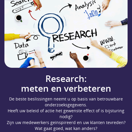
Home
Over
ons
Research
Academic
Support
Research
Research:
Intelligence
meten en verbeteren
Actueel
De beste beslissingen neemt u op basis van betrouwbare
onderzoeksgegevens.
Contact
Heeft uw beleid of actie het gewenste effect of is bijsturing
nodig?
English
Zijn uw medewerkers geïnspireerd en uw klanten tevreden?
Wat gaat goed, wat kan anders?